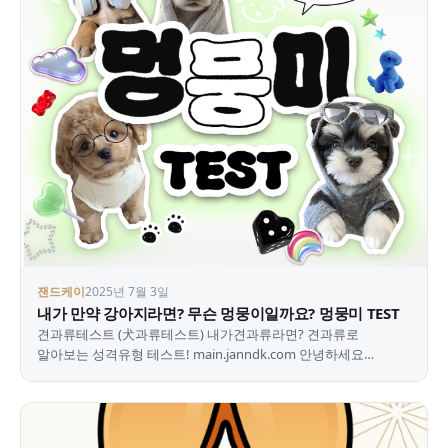
잰드케이
2025년 7월 3일
내가 만약 강아지라면? 무슨 멍뭉이일까요? 멍뭉미 TEST
견과류테스트 (犬과류테스트) 내가견과류라면? 견과류로
알아보는 성격유형 테스트! main.janndk.com 안녕하세요
오랜만에 돌아온 잰드케이입니다 오늘은 방구석연구소의
멍뭉미…