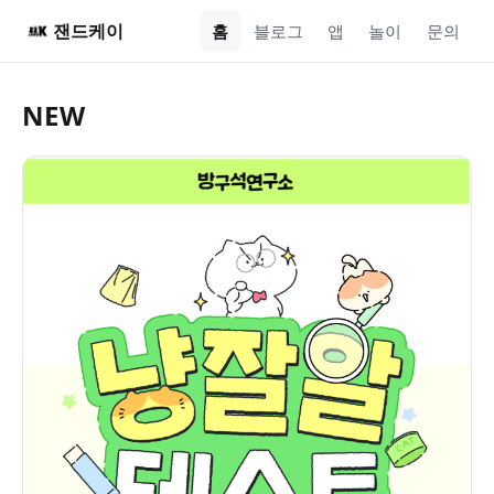
잰드케이
홈
블로그
앱
놀이
문의
NEW