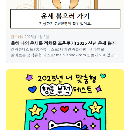
잰드케이
2025년 1월 3일
올해 나의 운세를 점쳐줄 포춘쿠키! 2025 신년 운세 뽑기
견과류테스트 (犬과류테스트) 내가견과류라면? 견과류로
알아보는 성격유형 테스트! main.janndk.com 연초가 되어있으니
신년 관련 테스트들이 많이 나오는 거 같아요 그래서…