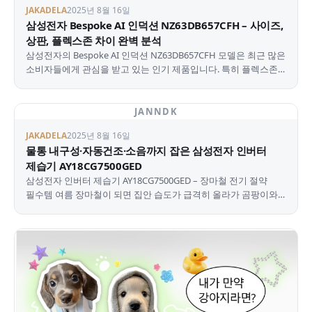
JAKADELA
2025년 8월 16일
삼성전자 Bespoke AI 인덕션 NZ63DB657CFH – 사이즈,
상판, 플렉스존 차이 완벽 분석
삼성전자의 Bespoke AI 인덕션 NZ63DB657CFH 모델은 최근 많은
소비자들에게 관심을 받고 있는 인기 제품입니다. 특히 플렉스존
(Flex Zone) 기능을 탑재하여 다…
JANNDK
JAKADELA
2025년 8월 16일
물통 내구성·자동건조·소음까지 잡은 삼성전자 인버터
제습기 AY18CG7500GED
삼성전자 인버터 제습기 AY18CG7500GED – 장마철 전기 절약
필수템 여름 장마철이 되면 집안 습도가 급격히 올라가 곰팡이와
냄새, 빨래 건조 문제까지 한꺼번에 찾아옵니다.…