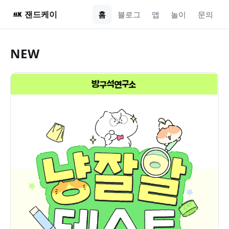
잰드케이
홈
블로그
앱
놀이
문의
NEW