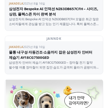
JAKADELA
2025년 8월 16일
삼성전자 Bespoke AI 인덕션 NZ63DB657CFH – 사이즈,
상판, 플렉스존 차이 완벽 분석
삼성전자의 Bespoke AI 인덕션 NZ63DB657CFH 모델은 최근 많은
소비자들에게 관심을 받고 있는 인기 제품입니다. 특히 플렉스존
(Flex Zone) 기능을 탑재하여 다…
JANNDK
JAKADELA
2025년 8월 16일
물통 내구성·자동건조·소음까지 잡은 삼성전자 인버터
제습기 AY18CG7500GED
삼성전자 인버터 제습기 AY18CG7500GED – 장마철 전기 절약
필수템 여름 장마철이 되면 집안 습도가 급격히 올라가 곰팡이와
냄새, 빨래 건조 문제까지 한꺼번에 찾아옵니다.…