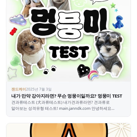
잰드케이
2025년 7월 3일
내가 만약 강아지라면? 무슨 멍뭉이일까요? 멍뭉미 TEST
견과류테스트 (犬과류테스트) 내가견과류라면? 견과류로
알아보는 성격유형 테스트! main.janndk.com 안녕하세요
오랜만에 돌아온 잰드케이입니다 오늘은 방구석연구소의
멍뭉미…