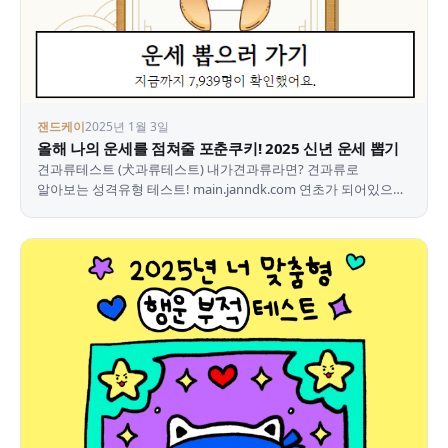
잰드케이
2025년 1월 3일
올해 나의 운세를 점쳐줄 포춘쿠키! 2025 신년 운세 뽑기
견과류테스트 (犬과류테스트) 내가견과류라면? 견과류로
알아보는 성격유형 테스트! main.janndk.com 연초가 되어있으니
신년 관련 테스트들이 많이 나오는 거 같아요 그래서…