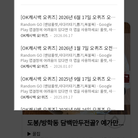
◀
▶
도봉/방학동 담백만두전골? 예가만
두!
▶ 꿀집