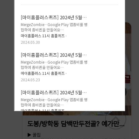
◀
▶
도봉/방학동 담백만두전골? 예가만
두!
▶ 꿀집