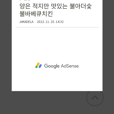
꿀토끼 KADELA
꿀토슌 카델라의 꿀맛집 + 잡탕구리 일상 및
꿀정보 공유><