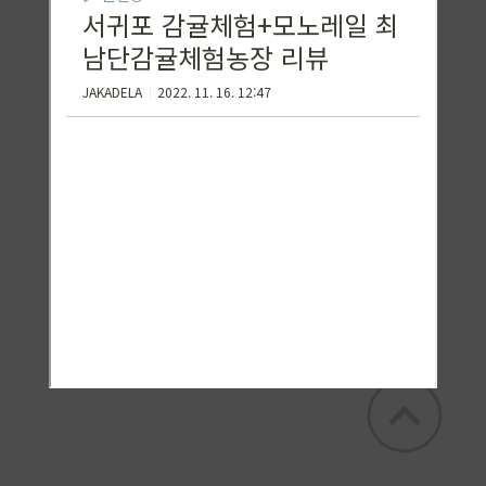
꿀토끼 KADELA
꿀토슌 카델라의 꿀맛집 + 잡탕구리 일상 및
꿀정보 공유><