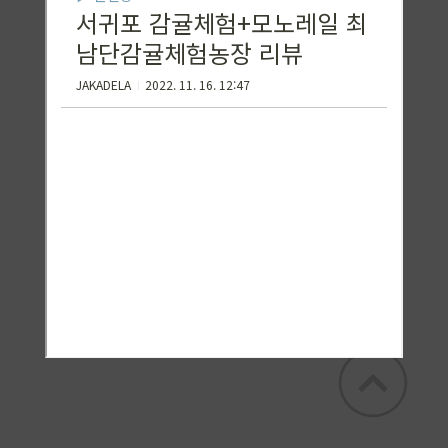
꿀토끼 KADELA
꿀토슌 카델라의 꿀맛집 + 잡탕구리 일상 및
꿀정보 공유><