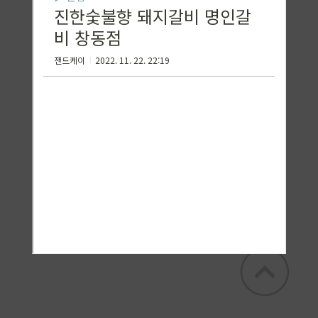
꿀토끼 KADELA
꿀토슌 카델라의 꿀맛집 + 잡탕구리 일상 및
꿀정보 공유><