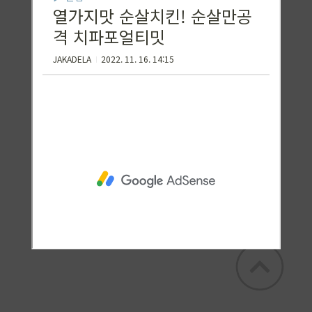
꿀토끼 KADELA
꿀토슌 카델라의 꿀맛집 + 잡탕구리 일상 및
꿀정보 공유><